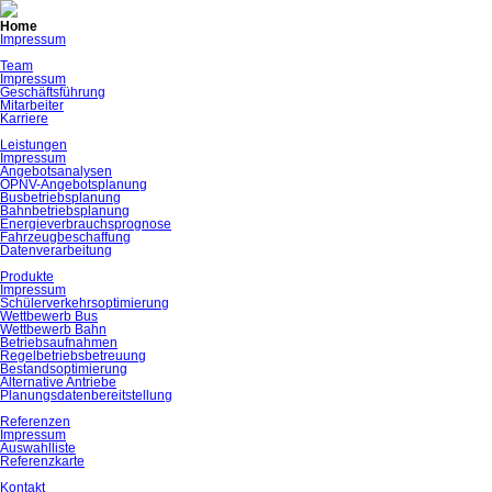
Navigation
Home
überspringen
Impressum
Team
Impressum
Geschäftsführung
Mitarbeiter
Karriere
Leistungen
Impressum
Angebotsanalysen
ÖPNV-Angebotsplanung
Busbetriebsplanung
Bahnbetriebsplanung
Energieverbrauchsprognose
Fahrzeugbeschaffung
Datenverarbeitung
Produkte
Impressum
Schülerverkehrsoptimierung
Wettbewerb Bus
Wettbewerb Bahn
Betriebsaufnahmen
Regelbetriebsbetreuung
Bestandsoptimierung
Alternative Antriebe
Planungsdatenbereitstellung
Referenzen
Impressum
Auswahlliste
Referenzkarte
Kontakt